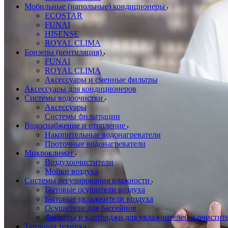
Мобильные (напольные) кондиционеры
ECOSTAR
FUNAI
HISENSE
ROYAL CLIMA
Бризеры (вентиляция)
FUNAI
ROYAL CLIMA
Аксессуары и сменные фильтры
Аксессуары для кондиционеров
Системы водоочистки
Аксессуары
Системы фильтрации
Водоснабжение и отопление
Накопительные водонагреватели
Проточные водонагреватели
Микроклимат
Воздухоочистители
Мойки воздуха
Системы регулирования влажности
Бытовые осушители воздуха
Бытовые увлажнители воздуха
Осушители для бассейнов
Фильтры и картриджи для увлажнителей и очистите
Тепловая техника