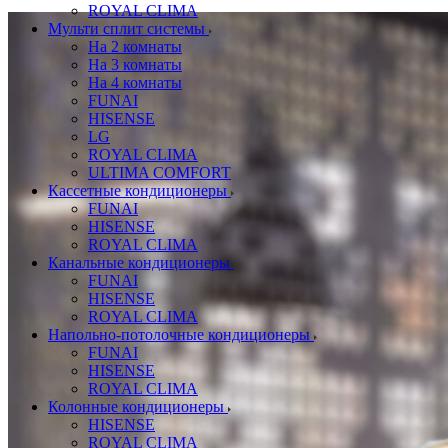
ROYAL CLIMA
Мульти сплит системы
На 2 комнаты
На 3 комнаты
На 4 комнаты
FUNAI
HISENSE
LG
ROYAL CLIMA
ULTIMA COMFORT
Кассетные кондиционеры
FUNAI
HISENSE
ROYAL CLIMA
Канальные кондиционеры
FUNAI
HISENSE
ROYAL CLIMA
Напольно-потолочные кондиционеры
FUNAI
HISENSE
ROYAL CLIMA
Колонные кондиционеры
HISENSE
ROYAL CLIMA