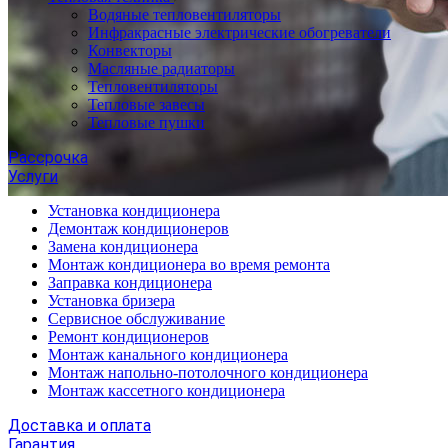
Водяные тепловентиляторы
Инфракрасные электрические обогреватели
Конвекторы
Масляные радиаторы
Тепловентиляторы
Тепловые завесы
Тепловые пушки
Рассрочка
Услуги
Установка кондиционера
Демонтаж кондиционеров
Замена кондиционера
Монтаж кондиционера во время ремонта
Заправка кондиционера
Установка бризера
Сервисное обслуживание
Ремонт кондиционеров
Монтаж канального кондиционера
Монтаж напольно-потолочного кондиционера
Монтаж кассетного кондиционера
Доставка и оплата
Гарантия