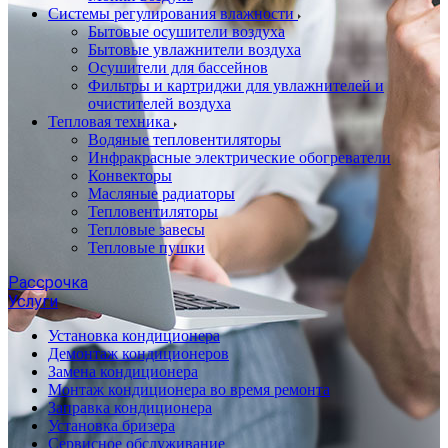
Системы регулирования влажности
Бытовые осушители воздуха
Бытовые увлажнители воздуха
Осушители для бассейнов
Фильтры и картриджи для увлажнителей и
очистителей воздуха
Тепловая техника
Водяные тепловентиляторы
Инфракрасные электрические обогреватели
Конвекторы
Масляные радиаторы
Тепловентиляторы
Тепловые завесы
Тепловые пушки
Рассрочка
Услуги
Установка кондиционера
Демонтаж кондиционеров
Замена кондиционера
Монтаж кондиционера во время ремонта
Заправка кондиционера
Установка бризера
Сервисное обслуживание