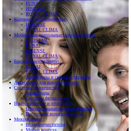
FUNAI
HISENSE
ROYAL CLIMA
Колонные кондиционеры
HISENSE
ROYAL CLIMA
Мобильные (напольные) кондиционеры
ECOSTAR
FUNAI
HISENSE
ROYAL CLIMA
Бризеры (вентиляция)
FUNAI
ROYAL CLIMA
Аксессуары и сменные фильтры
Аксессуары для кондиционеров
Системы водоочистки
Аксессуары
Системы фильтрации
Водоснабжение и отопление
Накопительные водонагреватели
Проточные водонагреватели
Микроклимат
Воздухоочистители
Мойки воздуха