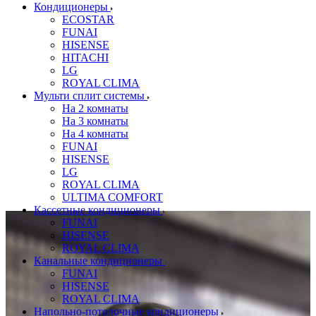
Кондиционеры
ECOSTAR
FUNAI
HISENSE
HITACHI
LG
ROYAL CLIMA
Мульти сплит системы
На 2 комнаты
На 3 комнаты
На 4 комнаты
FUNAI
HISENSE
LG
ROYAL CLIMA
ULTIMA COMFORT
Кассетные кондиционеры
FUNAI
HISENSE
ROYAL CLIMA
Канальные кондиционеры
FUNAI
HISENSE
ROYAL CLIMA
Напольно-потолочные кондиционеры