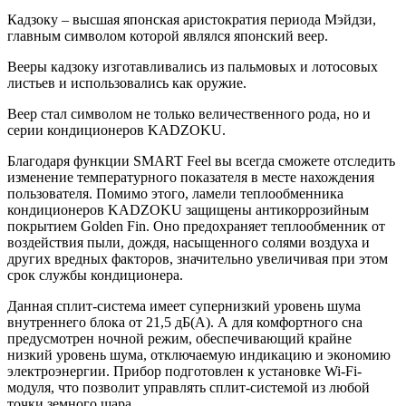
Кадзоку – высшая японская аристократия периода Мэйдзи,
главным символом которой являлся японский веер.
Вееры кадзоку изготавливались из пальмовых и лотосовых
листьев и использовались как оружие.
Веер стал символом не только величественного рода, но и
серии кондиционеров KADZOKU.
Благодаря функции SMART Feel вы всегда сможете отследить
изменение температурного показателя в месте нахождения
пользователя. Помимо этого, ламели теплообменника
кондиционеров KADZOKU защищены антикоррозийным
покрытием Golden Fin. Оно предохраняет теплообменник от
воздействия пыли, дождя, насыщенного солями воздуха и
других вредных факторов, значительно увеличивая при этом
срок службы кондиционера.
Данная сплит-система имеет супернизкий уровень шума
внутреннего блока от 21,5 дБ(А). А для комфортного сна
предусмотрен ночной режим, обеспечивающий крайне
низкий уровень шума, отключаемую индикацию и экономию
электроэнергии. Прибор подготовлен к установке Wi-Fi-
модуля, что позволит управлять сплит-системой из любой
точки земного шара.